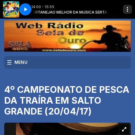
14:00 - 15:55
 MUSICA SERTANEJA
a (Clipe Oficial)
Brenno e Matheus - Eu Quero é Praia (Clipe Oficial)
O MELHOR DA MUSICA SERTANEJA com O MELHOR 
MENU
4º CAMPEONATO DE PESCA
DA TRAÍRA EM SALTO
GRANDE (20/04/17)