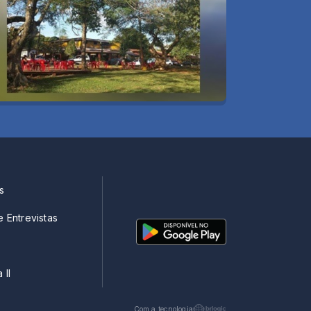
s
e Entrevistas
 II
Com a tecnologia