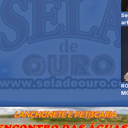
Se
ar
RO
MO