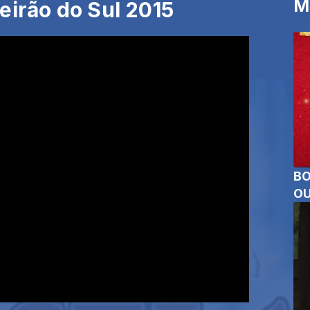
M
eirão do Sul 2015
BO
OU