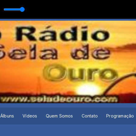
AS VEZES
Álbuns
Vídeos
Quem Somos
Contato
Programação